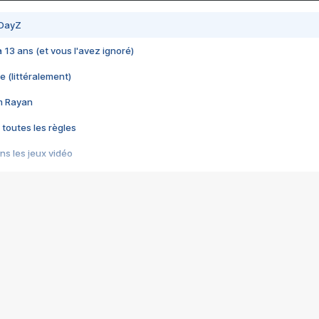
 DayZ
 a 13 ans (et vous l'avez ignoré)
e (littéralement)
im Rayan
 toutes les règles
s les jeux vidéo
us choquant de Rockstar ? - Le scandale BULLY
e plus moche de Steam
du RÊVE tourne au CAUCHEMAR
pendant 8 heures
it… à tort
umiliés par un jeu vidéo