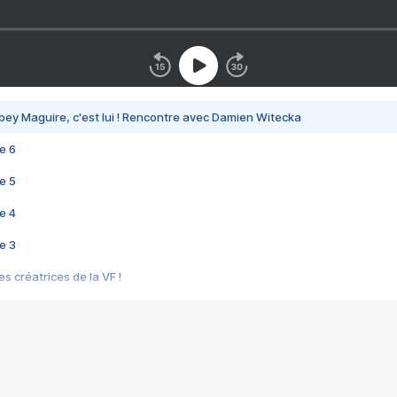
bey Maguire, c'est lui ! Rencontre avec Damien Witecka
e 6
e 5
e 4
e 3
s créatrices de la VF !
e 2
e 1
e Mektoub My Love arrive enfin ! Rencontre avec Shaïn Boumedine et Sal