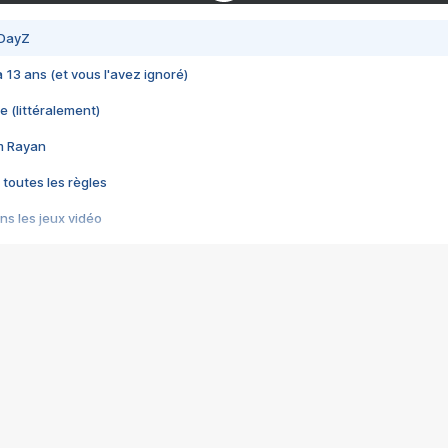
 DayZ
 a 13 ans (et vous l'avez ignoré)
e (littéralement)
im Rayan
 toutes les règles
s les jeux vidéo
us choquant de Rockstar ? - Le scandale BULLY
e plus moche de Steam
du RÊVE tourne au CAUCHEMAR
pendant 8 heures
it… à tort
umiliés par un jeu vidéo